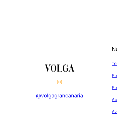
N
Té
Po
Po
@volgagrancanaria
Ac
Av