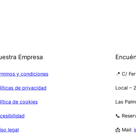
uestra Empresa
Encuén
rminos y condiciones
📍 C/ Fe
líticas de privacidad
Local – 
lítica de cookies
Las Palm
cesibilidad
📞 Reser
iso legal
📩 Mail: