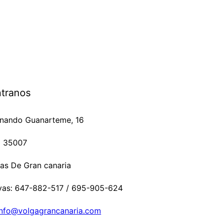
tranos
rnando Guanarteme, 16
2 35007
as De Gran canaria
vas: 647-882-517 / 695-905-624
info@volgagrancanaria.com