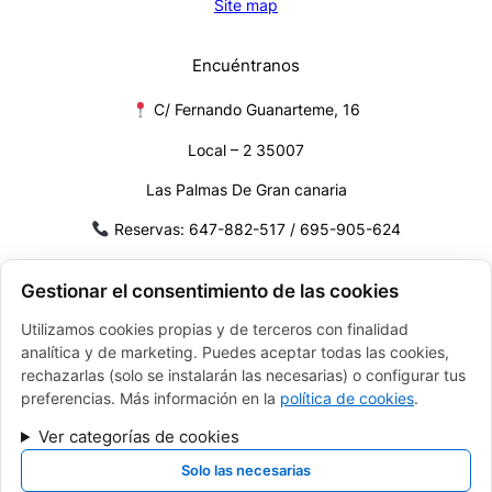
Site map
Encuéntranos
C/ Fernando Guanarteme, 16
Local – 2 35007
Las Palmas De Gran canaria
Reservas: 647-882-517 / 695-905-624
Mail:
info@volgagrancanaria.com
Gestionar el consentimiento de las cookies
Utilizamos cookies propias y de terceros con finalidad
FINANCIADO POR LA UNIÓN EUROPEA CON EL PROGRAMA
KIT DIGITAL POR LOS FONDOS NEXT GENERATION (EU) DEL
analítica y de marketing. Puedes aceptar todas las cookies,
MECANISMO DE RECUPERACIÓN Y RESILENCIA
rechazarlas (solo se instalarán las necesarias) o configurar tus
preferencias. Más información en la
política de cookies
.
Ver categorías de cookies
Solo las necesarias