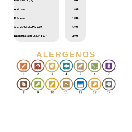
Frutos secos (* 8)
1,60 €
Aceitunas
1,60 €
Golosinas
1,60 €
Aros de Cebolla (* 1, 9, 10)
6,00 €
Empanada carne und. (* 1, 3, 7)
2,50 €
ALERGENOS