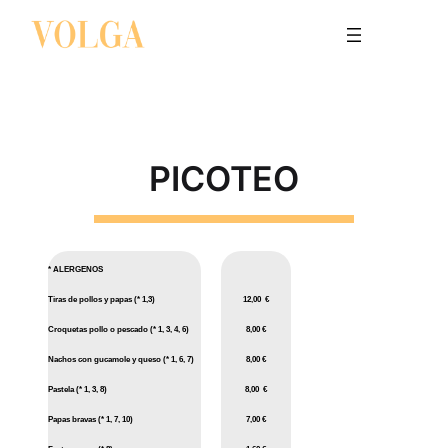
PICOTEO
* ALERGENOS
Tiras de pollos y papas (* 1,3)
12,00 €
Croquetas pollo o pescado (* 1, 3, 4, 6)
8,00 €
Nachos con gucamole y queso (* 1, 6, 7)
8,00 €
Pastela (* 1, 3, 8)
8,00 €
Papas bravas (* 1, 7, 10)
7,00
€