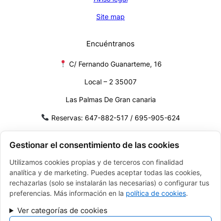
Site map
Encuéntranos
C/ Fernando Guanarteme, 16
Local – 2 35007
Las Palmas De Gran canaria
Reservas: 647-882-517 / 695-905-624
Mail:
info@volgagrancanaria.com
Gestionar el consentimiento de las cookies
Utilizamos cookies propias y de terceros con finalidad
FINANCIADO POR LA UNIÓN EUROPEA CON EL PROGRAMA
analítica y de marketing. Puedes aceptar todas las cookies,
KIT DIGITAL POR LOS FONDOS NEXT GENERATION (EU) DEL
MECANISMO DE RECUPERACIÓN Y RESILENCIA
rechazarlas (solo se instalarán las necesarias) o configurar tus
preferencias. Más información en la
política de cookies
.
Ver categorías de cookies